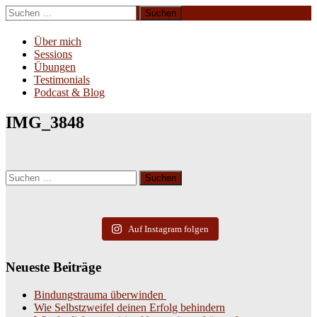
Zum
Suchen
Inhalt
nach:
Erliebe Dich
springen
Über mich
Sessions
Übungen
Testimonials
Podcast & Blog
IMG_3848
Suchen
nach:
Auf Instagram folgen
Neueste Beiträge
Bindungstrauma überwinden
Wie Selbstzweifel deinen Erfolg behindern