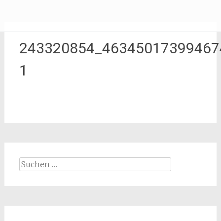
Zum
Erliebe Dich
Inhalt
springen
243320854_46345017399467
1
Suchen
nach: