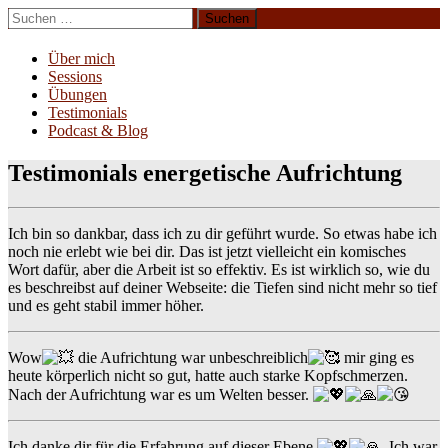
Zum
Suchen
Inhalt
nach:
Erliebe Dich
springen
Über mich
Sessions
Übungen
Testimonials
Podcast & Blog
Testimonials energetische Aufrichtung
Ich bin so dankbar, dass ich zu dir geführt wurde. So etwas habe ich
noch nie erlebt wie bei dir. Das ist jetzt vielleicht ein komisches
Wort dafür, aber die Arbeit ist so effektiv. Es ist wirklich so, wie du
es beschreibst auf deiner Webseite: die Tiefen sind nicht mehr so tief
und es geht stabil immer höher.
Wow
die Aufrichtung war unbeschreiblich
mir ging es
heute körperlich nicht so gut, hatte auch starke Kopfschmerzen.
Nach der Aufrichtung war es um Welten besser.
Ich danke dir für die Erfahrung auf dieser Ebene
. Ich war