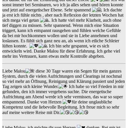
sonst immer bei Seminaren, wo ich ja alles sehen und hören konnte
und jetzt auf energetischer Ebene. Sehr spannend
. Ich dachte
ja erst ich fühle nichts , aber nach Reflexion der letzten Wochen hat
sich mega viel getan
. Ich hatte viel mehr Klarheit, auch ohne
tief diggen zu müssen. Sehr spannend. Wenn mich eine Situation
triggert, kann ich entspannt rausgehen und fühlen welche Gefühle
da bei mir hochkommen wollen und sie in Liebe annehmen und
loslassen. Es fühlt sich ganz neu an, als wenn ich etliche Schleier
lüften konnte.
Ich bin sehr gespannt, wie es sich
entwickeln wird. Danke Malou für diese Erfahrung. Ich gehe viel
mehr ins Vertrauen, kann etwas mehr Kontrolle abgeben.
Liebe Malou
diese 30 Tage waren ein Segen für mein ganzes
System, durch die vielen Aufrichtungen und Clearings ist nochmal
so viel mehr an Öffnung, Reinigung und Klärung passiert und jeden
Tag zeigen sich kleine Wunder.
Ich habe so viel Frieden in mir
gefunden, den ich immer vergebens suchte. Die energetische
Aufrichtung am Abend werde ich sehr vermissen, das war so super
entspannend. Danke von Herzen
für deine unglaubliche
Kompetenz und die liebevolle Begleitung. Ich freue mich so sehr
auf meine weitere Reise mit Dir.
Liebe Malou, ich möchte dir von Herzen
danken. Bei mir ist