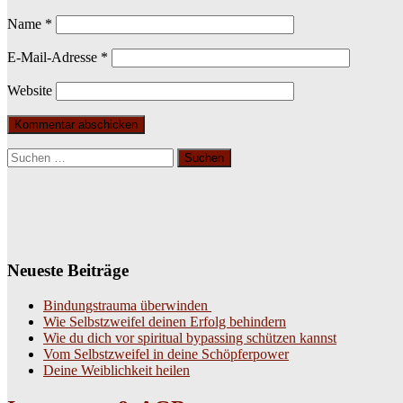
Name
*
E-Mail-Adresse
*
Website
Suchen
nach:
Neueste Beiträge
Bindungstrauma überwinden
Wie Selbstzweifel deinen Erfolg behindern
Wie du dich vor spiritual bypassing schützen kannst
Vom Selbstzweifel in deine Schöpferpower
Deine Weiblichkeit heilen