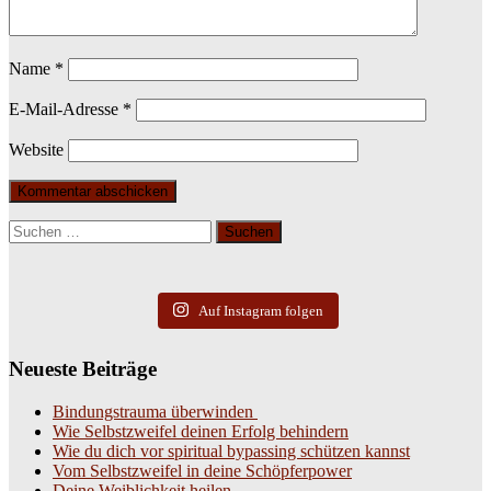
Name
*
E-Mail-Adresse
*
Website
Suchen
nach:
Auf Instagram folgen
Neueste Beiträge
Bindungstrauma überwinden
Wie Selbstzweifel deinen Erfolg behindern
Wie du dich vor spiritual bypassing schützen kannst
Vom Selbstzweifel in deine Schöpferpower
Deine Weiblichkeit heilen