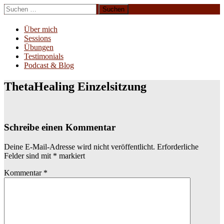
Zum
Suchen
Inhalt
nach:
Erliebe Dich
springen
Über mich
Sessions
Übungen
Testimonials
Podcast & Blog
ThetaHealing Einzelsitzung
Schreibe einen Kommentar
Deine E-Mail-Adresse wird nicht veröffentlicht.
Erforderliche
Felder sind mit
*
markiert
Kommentar
*