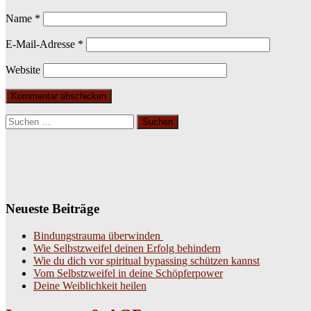
Name
*
E-Mail-Adresse
*
Website
Suchen
nach:
Neueste Beiträge
Bindungstrauma überwinden
Wie Selbstzweifel deinen Erfolg behindern
Wie du dich vor spiritual bypassing schützen kannst
Vom Selbstzweifel in deine Schöpferpower
Deine Weiblichkeit heilen