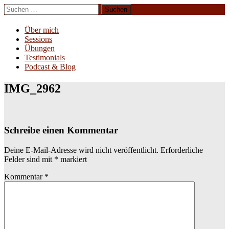
Zum
Suchen
Inhalt
nach:
Erliebe Dich
springen
Über mich
Sessions
Übungen
Testimonials
Podcast & Blog
IMG_2962
Schreibe einen Kommentar
Deine E-Mail-Adresse wird nicht veröffentlicht.
Erforderliche
Felder sind mit
*
markiert
Kommentar
*