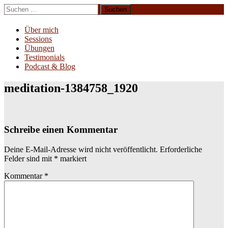
Zum
Suchen
Inhalt
nach:
Erliebe Dich
springen
Über mich
Sessions
Übungen
Testimonials
Podcast & Blog
meditation-1384758_1920
Schreibe einen Kommentar
Deine E-Mail-Adresse wird nicht veröffentlicht.
Erforderliche
Felder sind mit
*
markiert
Kommentar
*