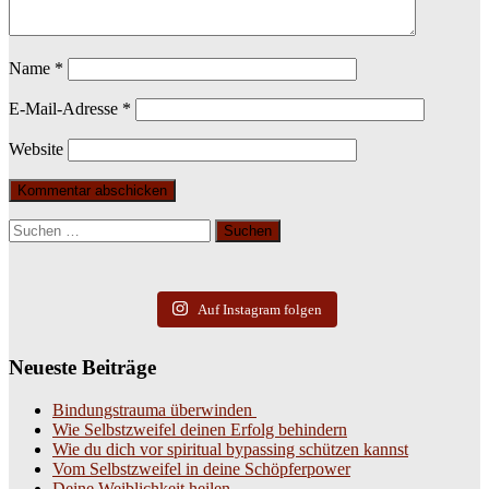
Name
*
E-Mail-Adresse
*
Website
Suchen
nach:
Auf Instagram folgen
Neueste Beiträge
Bindungstrauma überwinden
Wie Selbstzweifel deinen Erfolg behindern
Wie du dich vor spiritual bypassing schützen kannst
Vom Selbstzweifel in deine Schöpferpower
Deine Weiblichkeit heilen