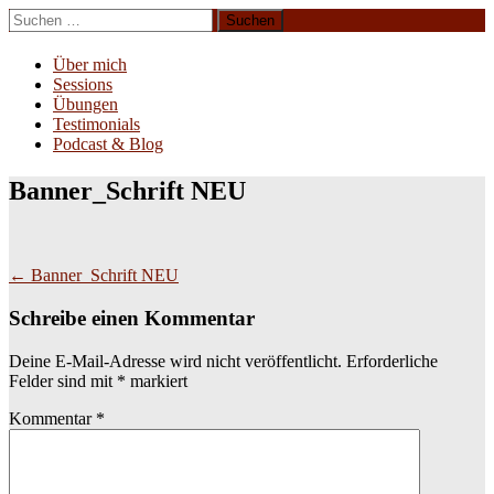
Zum
Suchen
Inhalt
nach:
Erliebe Dich
springen
Über mich
Sessions
Übungen
Testimonials
Podcast & Blog
Banner_Schrift NEU
Beitragsnavigation
←
Banner_Schrift NEU
Schreibe einen Kommentar
Deine E-Mail-Adresse wird nicht veröffentlicht.
Erforderliche
Felder sind mit
*
markiert
Kommentar
*