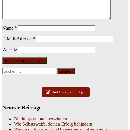
Name
*
E-Mail-Adresse
*
Website
Suchen
nach:
Auf Instagram folgen
Neueste Beiträge
Bindungstrauma überwinden
Wie Selbstzweifel deinen Erfolg behindern
Wie du dich vor spiritual bypassing schützen kannst