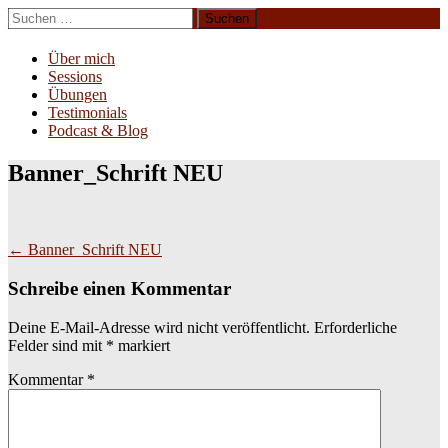
Zum
Suchen
Inhalt
nach:
Erliebe Dich
springen
Über mich
Sessions
Übungen
Testimonials
Podcast & Blog
Banner_Schrift NEU
Beitragsnavigation
←
Banner_Schrift NEU
Schreibe einen Kommentar
Deine E-Mail-Adresse wird nicht veröffentlicht.
Erforderliche
Felder sind mit
*
markiert
Kommentar
*