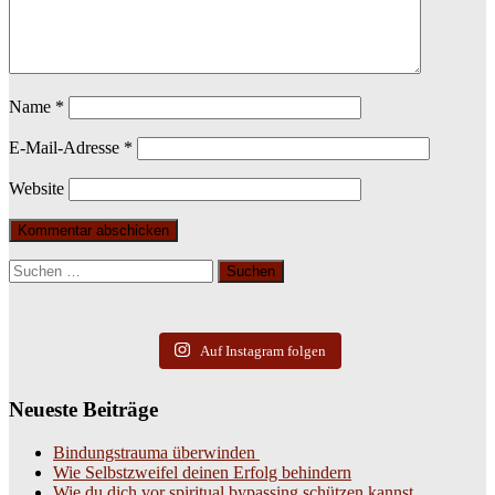
Name
*
E-Mail-Adresse
*
Website
Suchen
nach:
Auf Instagram folgen
Neueste Beiträge
Bindungstrauma überwinden
Wie Selbstzweifel deinen Erfolg behindern
Wie du dich vor spiritual bypassing schützen kannst