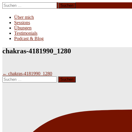
Zum
Suchen
Inhalt
nach:
Erliebe Dich
springen
Über mich
Sessions
Übungen
Testimonials
Podcast & Blog
chakras-4181990_1280
Beitragsnavigation
←
chakras-4181990_1280
Suchen
nach: