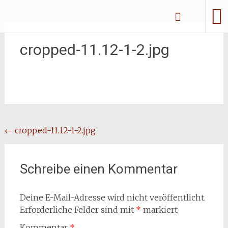
Zum
Erliebe Dich
Inhalt
springen
cropped-11.12-1-2.jpg
Beitragsnavigation
←
cropped-11.12-1-2.jpg
Schreibe einen Kommentar
Deine E-Mail-Adresse wird nicht veröffentlicht.
Erforderliche Felder sind mit
*
markiert
Kommentar
*