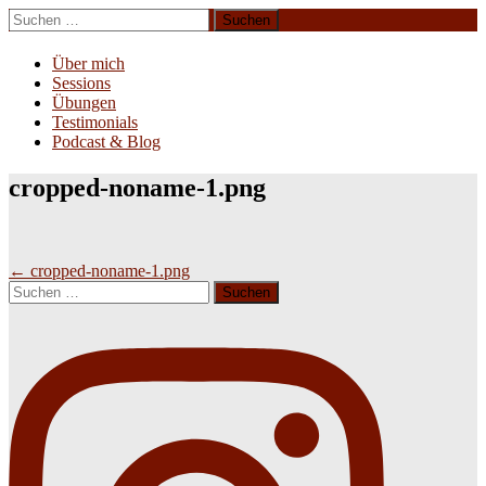
Zum
Suchen
Inhalt
nach:
Erliebe Dich
springen
Über mich
Sessions
Übungen
Testimonials
Podcast & Blog
cropped-noname-1.png
Beitragsnavigation
←
cropped-noname-1.png
Suchen
nach: