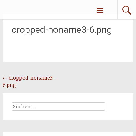
Zum
Erliebe Dich
Inhalt
springen
cropped-noname3-6.png
Beitragsnavigation
←
cropped-noname3-
6.png
Suchen
nach: