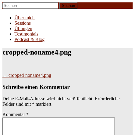
Zum
Suchen
Inhalt
nach:
Erliebe Dich
springen
Über mich
Sessions
Übungen
Testimonials
Podcast & Blog
cropped-noname4.png
Beitragsnavigation
←
cropped-noname4.png
Schreibe einen Kommentar
Deine E-Mail-Adresse wird nicht veröffentlicht.
Erforderliche
Felder sind mit
*
markiert
Kommentar
*