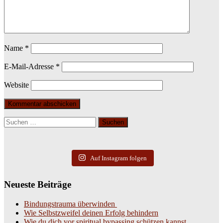
Name
*
E-Mail-Adresse
*
Website
Suchen
nach:
Auf Instagram folgen
Neueste Beiträge
Bindungstrauma überwinden
Wie Selbstzweifel deinen Erfolg behindern
Wie du dich vor spiritual bypassing schützen kannst