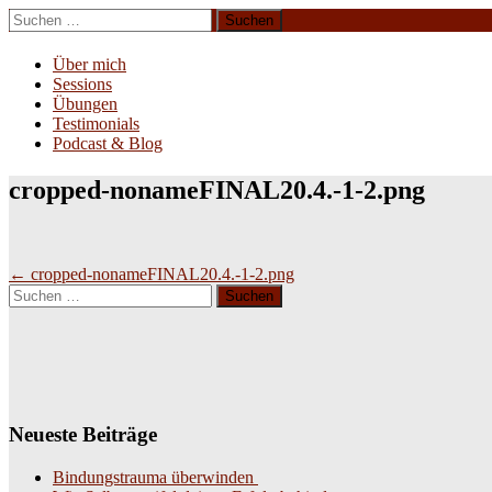
Zum
Suchen
Inhalt
nach:
Erliebe Dich
springen
Über mich
Sessions
Übungen
Testimonials
Podcast & Blog
cropped-nonameFINAL20.4.-1-2.png
Beitragsnavigation
←
cropped-nonameFINAL20.4.-1-2.png
Suchen
nach:
Neueste Beiträge
Bindungstrauma überwinden