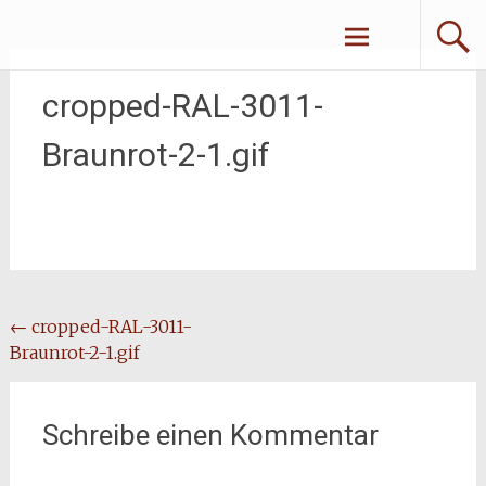
Zum
Erliebe Dich
Inhalt
springen
cropped-RAL-3011-
Braunrot-2-1.gif
Beitragsnavigation
←
cropped-RAL-3011-
Braunrot-2-1.gif
Schreibe einen Kommentar