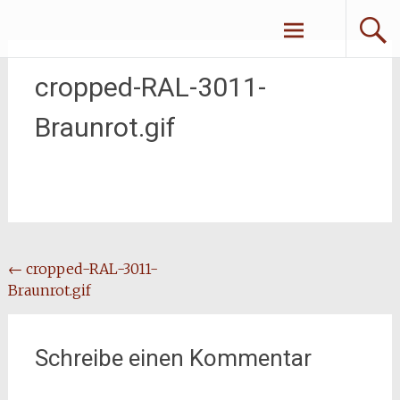
Zum
Erliebe Dich
Inhalt
springen
cropped-RAL-3011-
Braunrot.gif
Beitragsnavigation
←
cropped-RAL-3011-
Braunrot.gif
Schreibe einen Kommentar