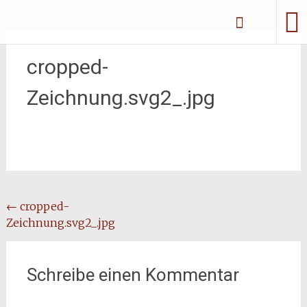
Zum
Erliebe Dich
Inhalt
springen
cropped-
Zeichnung.svg2_.jpg
Beitragsnavigation
←
cropped-
Zeichnung.svg2_.jpg
Schreibe einen Kommentar