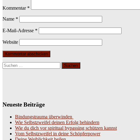
Kommentar
*
Name
*
E-Mail-Adresse
*
Website
Suchen
nach:
Neueste Beiträge
Bindungstrauma überwinden
Wie Selbstzweifel deinen Erfolg behindern
Wie du dich vor spiritual bypassing schützen kannst
Vom Selbstzweifel in deine Schöpferpower
Deine Weiblichkeit heilen