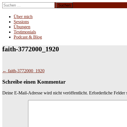
Zum
Suchen
Inhalt
nach:
Erliebe Dich
springen
Über mich
Sessions
Übungen
Testimonials
Podcast & Blog
faith-3772000_1920
Beitragsnavigation
←
faith-3772000_1920
Schreibe einen Kommentar
Deine E-Mail-Adresse wird nicht veröffentlicht.
Erforderliche Felder 