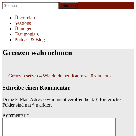
Zum
Suchen
Inhalt
nach:
Erliebe Dich
springen
Über mich
Sessions
Übungen
Testimonials
Podcast & Blog
Grenzen wahrnehmen
Beitragsnavigation
←
Grenzen setzen – Wie du deinen Raum schützen lernst
Schreibe einen Kommentar
Deine E-Mail-Adresse wird nicht veröffentlicht.
Erforderliche
Felder sind mit
*
markiert
Kommentar
*