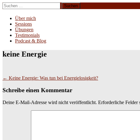
Zum
Suchen
Inhalt
nach:
Erliebe Dich
springen
Über mich
Sessions
Übungen
Testimonials
Podcast & Blog
keine Energie
Beitragsnavigation
←
Keine Energie: Was tun bei Energielosigkeit?
Schreibe einen Kommentar
Deine E-Mail-Adresse wird nicht veröffentlicht.
Erforderliche Felder 