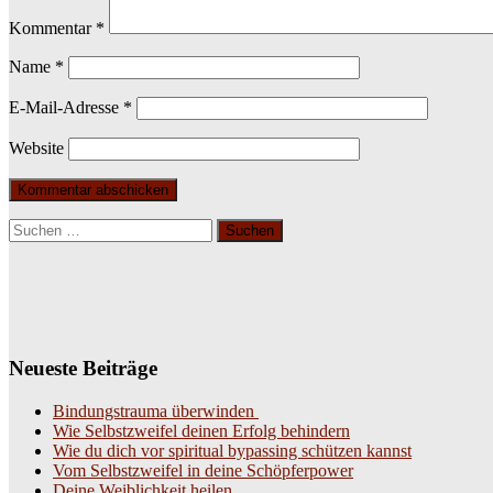
Kommentar
*
Name
*
E-Mail-Adresse
*
Website
Suchen
nach:
Neueste Beiträge
Bindungstrauma überwinden
Wie Selbstzweifel deinen Erfolg behindern
Wie du dich vor spiritual bypassing schützen kannst
Vom Selbstzweifel in deine Schöpferpower
Deine Weiblichkeit heilen