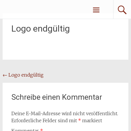
Zum
Erliebe Dich
Inhalt
springen
Logo endgültig
Beitragsnavigation
←
Logo endgültig
Schreibe einen Kommentar
Deine E-Mail-Adresse wird nicht veröffentlicht.
Erforderliche Felder sind mit
*
markiert
Kommentar
*