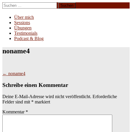
Zum
Suchen
Inhalt
nach:
Erliebe Dich
springen
Über mich
Sessions
Übungen
Testimonials
Podcast & Blog
noname4
Beitragsnavigation
←
noname4
Schreibe einen Kommentar
Deine E-Mail-Adresse wird nicht veröffentlicht.
Erforderliche
Felder sind mit
*
markiert
Kommentar
*