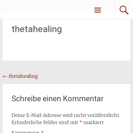
Zum
Erliebe Dich
Inhalt
springen
thetahealing
Beitragsnavigation
←
thetahealing
Schreibe einen Kommentar
Deine E-Mail-Adresse wird nicht veröffentlicht.
Erforderliche Felder sind mit
*
markiert
Kommentar
*