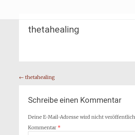
Zum
Erliebe Dich
Inhalt
springen
thetahealing
Beitragsnavigation
←
thetahealing
Schreibe einen Kommentar
Deine E-Mail-Adresse wird nicht veröffentlich
Kommentar
*