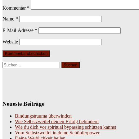
Kommentar
*
Name
*
E-Mail-Adresse
*
Website
Suchen
nach:
Neueste Beiträge
Bindungstrauma überwinden
Wie Selbstzweifel deinen Erfolg behindern
Wie du dich vor spiritual bypassing schützen kannst
Vom Selbstzweifel in deine Schöpferpower
Deine Weiblichkeit heilen