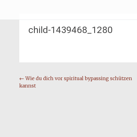
Zum
Erliebe Dich
Inhalt
springen
child-1439468_1280
Beitragsnavigation
←
Wie du dich vor spiritual bypassing schützen
kannst