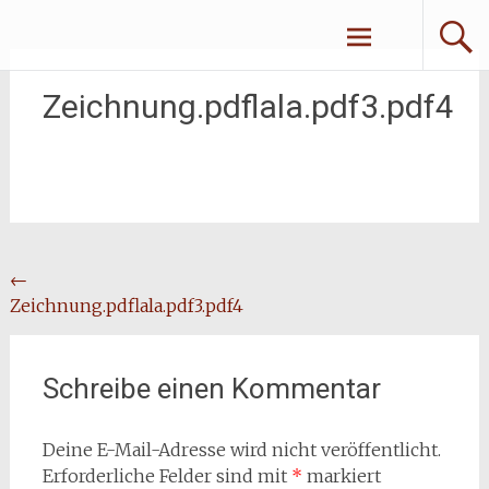
Zum
Erliebe Dich
Inhalt
springen
Zeichnung.pdflala.pdf3.pdf4
Beitragsnavigation
←
Zeichnung.pdflala.pdf3.pdf4
Schreibe einen Kommentar
Deine E-Mail-Adresse wird nicht veröffentlicht.
Erforderliche Felder sind mit
*
markiert