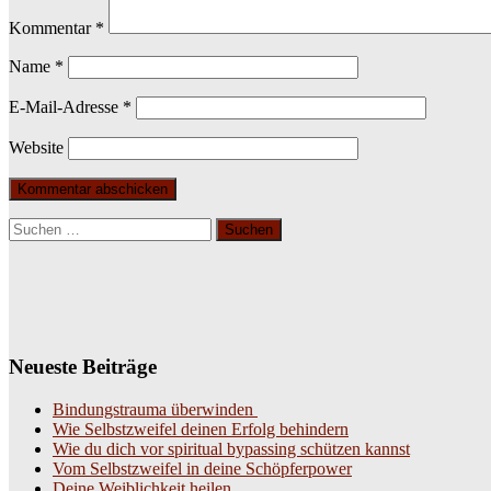
Kommentar
*
Name
*
E-Mail-Adresse
*
Website
Suchen
nach:
Neueste Beiträge
Bindungstrauma überwinden
Wie Selbstzweifel deinen Erfolg behindern
Wie du dich vor spiritual bypassing schützen kannst
Vom Selbstzweifel in deine Schöpferpower
Deine Weiblichkeit heilen