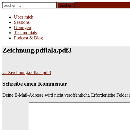
Zum
Suchen
Inhalt
nach:
Erliebe Dich
springen
Über mich
Sessions
Übungen
Testimonials
Podcast & Blog
Zeichnung.pdflala.pdf3
Beitragsnavigation
←
Zeichnung.pdflala.pdf3
Schreibe einen Kommentar
Deine E-Mail-Adresse wird nicht veröffentlicht.
Erforderliche Felder 