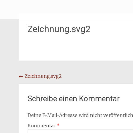
Zum
Erliebe Dich
Inhalt
springen
Zeichnung.svg2
Beitragsnavigation
←
Zeichnung.svg2
Schreibe einen Kommentar
Deine E-Mail-Adresse wird nicht veröffentlich
Kommentar
*