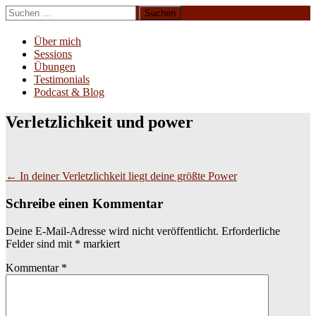
Zum
Suchen
Inhalt
nach:
Erliebe Dich
springen
Über mich
Sessions
Übungen
Testimonials
Podcast & Blog
Verletzlichkeit und power
Beitragsnavigation
←
In deiner Verletzlichkeit liegt deine größte Power
Schreibe einen Kommentar
Deine E-Mail-Adresse wird nicht veröffentlicht.
Erforderliche
Felder sind mit
*
markiert
Kommentar
*