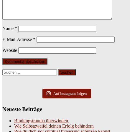
Name
*
E-Mail-Adresse
*
Website
Suchen
nach:
Auf Instagram folgen
Neueste Beiträge
Bindungstrauma überwinden
Wie Selbstzweifel deinen Erfolg behindern
Wie du dich vor spiritual bypassing schützen kannst