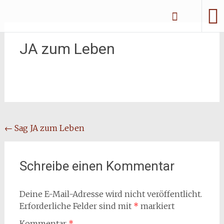
Zum
Erliebe Dich
Inhalt
springen
JA zum Leben
Beitragsnavigation
←
Sag JA zum Leben
Schreibe einen Kommentar
Deine E-Mail-Adresse wird nicht veröffentlicht.
Erforderliche Felder sind mit
*
markiert
Kommentar
*