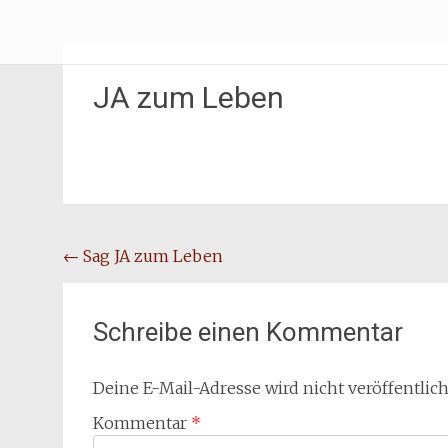
Zum
Erliebe Dich
Inhalt
springen
JA zum Leben
Beitragsnavigation
←
Sag JA zum Leben
Schreibe einen Kommentar
Deine E-Mail-Adresse wird nicht veröffentlich
Kommentar
*