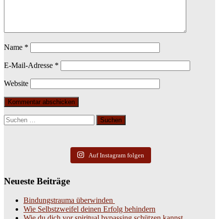
Name
*
E-Mail-Adresse
*
Website
Suchen
nach:
Auf Instagram folgen
Neueste Beiträge
Bindungstrauma überwinden
Wie Selbstzweifel deinen Erfolg behindern
Wie du dich vor spiritual bypassing schützen kannst