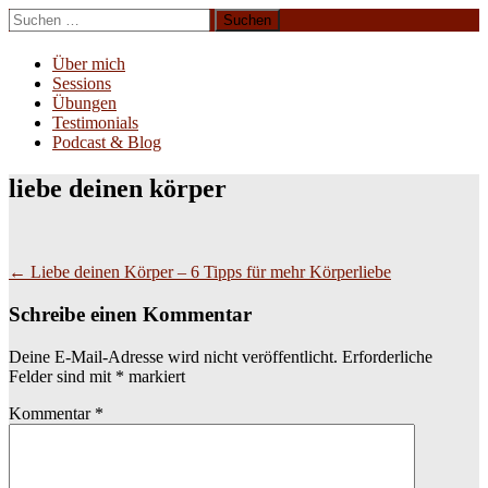
Zum
Suchen
Inhalt
nach:
Erliebe Dich
springen
Über mich
Sessions
Übungen
Testimonials
Podcast & Blog
liebe deinen körper
Beitragsnavigation
←
Liebe deinen Körper – 6 Tipps für mehr Körperliebe
Schreibe einen Kommentar
Deine E-Mail-Adresse wird nicht veröffentlicht.
Erforderliche
Felder sind mit
*
markiert
Kommentar
*