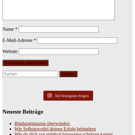
Name
*
E-Mail-Adresse
*
Website
Suchen
nach:
Auf Instagram folgen
Neueste Beiträge
Bindungstrauma überwinden
Wie Selbstzweifel deinen Erfolg behindern
Wie du dich vor spiritual bypassing schützen kannst