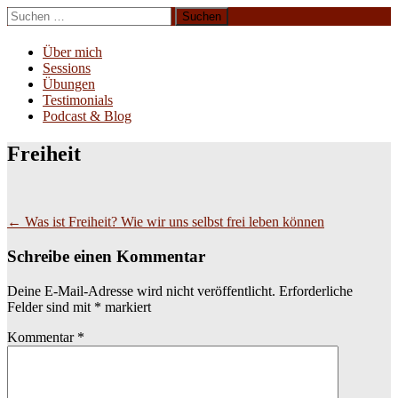
Zum
Suchen
Inhalt
nach:
Erliebe Dich
springen
Über mich
Sessions
Übungen
Testimonials
Podcast & Blog
Freiheit
Beitragsnavigation
←
Was ist Freiheit? Wie wir uns selbst frei leben können
Schreibe einen Kommentar
Deine E-Mail-Adresse wird nicht veröffentlicht.
Erforderliche
Felder sind mit
*
markiert
Kommentar
*