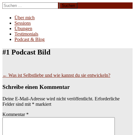
Zum
Suchen
Inhalt
nach:
Erliebe Dich
springen
Über mich
Sessions
Übungen
Testimonials
Podcast & Blog
#1 Podcast Bild
Beitragsnavigation
←
Was ist Selbstliebe und wie kannst du sie entwickeln?
Schreibe einen Kommentar
Deine E-Mail-Adresse wird nicht veröffentlicht.
Erforderliche
Felder sind mit
*
markiert
Kommentar
*