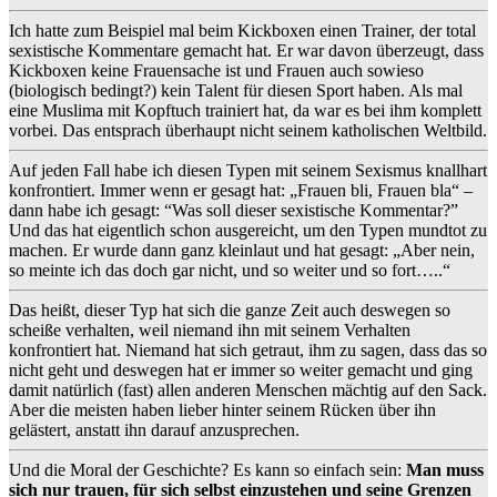
Ich hatte zum Beispiel mal beim Kickboxen einen Trainer, der total
sexistische Kommentare gemacht hat. Er war davon überzeugt, dass
Kickboxen keine Frauensache ist und Frauen auch sowieso
(biologisch bedingt?) kein Talent für diesen Sport haben. Als mal
eine Muslima mit Kopftuch trainiert hat, da war es bei ihm komplett
vorbei. Das entsprach überhaupt nicht seinem katholischen Weltbild.
Auf jeden Fall habe ich diesen Typen mit seinem Sexismus knallhart
konfrontiert. Immer wenn er gesagt hat: „Frauen bli, Frauen bla“ –
dann habe ich gesagt: “Was soll dieser sexistische Kommentar?”
Und das hat eigentlich schon ausgereicht, um den Typen mundtot zu
machen. Er wurde dann ganz kleinlaut und hat gesagt: „Aber nein,
so meinte ich das doch gar nicht, und so weiter und so fort…..“
Das heißt, dieser Typ hat sich die ganze Zeit auch deswegen so
scheiße verhalten, weil niemand ihn mit seinem Verhalten
konfrontiert hat. Niemand hat sich getraut, ihm zu sagen, dass das so
nicht geht und deswegen hat er immer so weiter gemacht und ging
damit natürlich (fast) allen anderen Menschen mächtig auf den Sack.
Aber die meisten haben lieber hinter seinem Rücken über ihn
gelästert, anstatt ihn darauf anzusprechen.
Und die Moral der Geschichte? Es kann so einfach sein:
Man muss
sich nur trauen, für sich selbst einzustehen und seine Grenzen