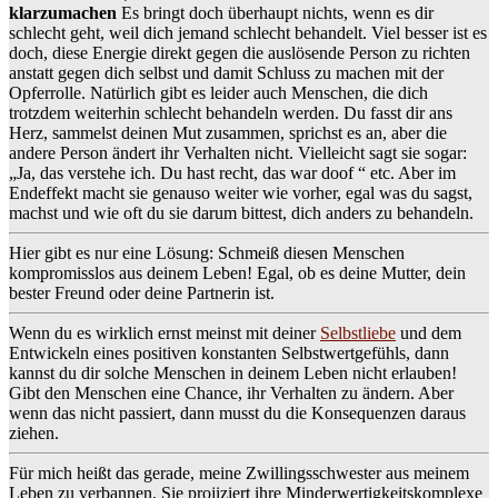
klarzumachen
Es bringt doch überhaupt nichts, wenn es dir
schlecht geht, weil dich jemand schlecht behandelt. Viel besser ist es
doch, diese Energie direkt gegen die auslösende Person zu richten
anstatt gegen dich selbst und damit Schluss zu machen mit der
Opferrolle.
Natürlich gibt es leider auch Menschen, die dich
trotzdem weiterhin schlecht behandeln werden. Du fasst dir ans
Herz, sammelst deinen Mut zusammen, sprichst es an, aber die
andere Person ändert ihr Verhalten nicht. Vielleicht sagt sie sogar:
„Ja, das verstehe ich. Du hast recht, das war doof “ etc.
Aber im
Endeffekt macht sie genauso weiter wie vorher, egal was du sagst,
machst und wie oft du sie darum bittest, dich anders zu behandeln.
Hier gibt es nur eine Lösung: Schmeiß diesen Menschen
kompromisslos aus deinem Leben! Egal, ob es deine Mutter, dein
bester Freund oder deine Partnerin ist.
Wenn du es wirklich ernst meinst mit deiner
Selbstliebe
und dem
Entwickeln eines positiven konstanten Selbstwertgefühls, dann
kannst du dir solche Menschen in deinem Leben nicht erlauben!
Gibt den Menschen eine Chance, ihr Verhalten zu ändern. Aber
wenn das nicht passiert, dann musst du die Konsequenzen daraus
ziehen.
Für mich heißt das gerade, meine Zwillingsschwester aus meinem
Leben zu verbannen. Sie projiziert ihre Minderwertigkeitskomplexe