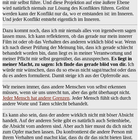
mit mir selbst führe. Und diese Projektion auf eine äußere Ebene
wird natürlich niemals zur Lösung des Konfliktes führen. Gelöst
werden kann der Konflikt nur da, wo er entstanden ist: im Inneren.
Und jeder Konflikt entsteht eigentlich im Inneren.
Dazu kommt noch, dass ich mir niemals alles von irgendwem sagen
lassen muss. Ich kann reflektieren, ob das gerade nur mein innerer
Film ist oder ob das Verhalten des anderen wirklich blöd war. Wenn
ich nach dieser Prüfung der Meinung bin, dass ich gerade schlecht
behandelt worden bin, dann liegt es in meiner Verantwortung und
meiner Pflicht mir selbst gegenüber, das anzusprechen.
Es liegt in
meiner Macht, zu sagen: Ich finde das gerade blöd von dir.
Ich
würde mir wünschen, dass du so etwas nicht sagst/machst oder dass
du es anders formulierst. Damit steige ich aus der Opferrolle aus.
Wir meinen immer, dass andere Menschen von selbst erkennen
müssen, wenn sie uns unrecht tun, aber das geht überhaupt nicht.
Jeder Mensch hat andere Grenzen
. Jeder Mensch fühlt sich durch
andere Worte und Taten schlecht behandelt.
Es kann also sein, dass der andere wirklich nicht mit böser Absicht
handelt. Auf der anderen Seite gibt es natürlich auch Seitenhiebe,
die Absicht vom anderen sind. Aber auch hier musst du dich nicht
zum Opfer machen lassen. Du konfrontierst die andere Person mit
ihrem Verhalten und machst klar, dass du dir das nicht bieten lässt.