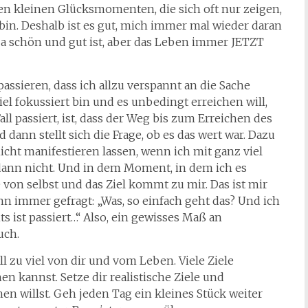
en kleinen Glücksmomenten, die sich oft nur zeigen,
in. Deshalb ist es gut, mich immer mal wieder daran
 ja schön und gut ist, aber das Leben immer JETZT
sieren, dass ich allzu verspannt an die Sache
iel fokussiert bin und es unbedingt erreichen will,
ll passiert, ist, dass der Weg bis zum Erreichen des
dann stellt sich die Frage, ob es das wert war. Dazu
cht manifestieren lassen, wenn ich mit ganz viel
dann nicht. Und in dem Moment, in dem ich es
ie von selbst und das Ziel kommt zu mir. Das ist mir
nn immer gefragt: „Was, so einfach geht das? Und ich
s ist passiert…“ Also, ein gewisses Maß an
uch.
ll zu viel von dir und vom Leben. Viele Ziele
hen kannst. Setze dir realistische Ziele und
hen willst. Geh jeden Tag ein kleines Stück weiter