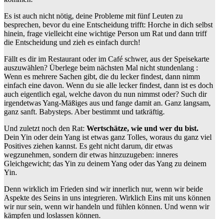
Es ist auch nicht nötig, deine Probleme mit fünf Leuten zu
besprechen, bevor du eine Entscheidung trifft: Horche in dich selbst
hinein, frage vielleicht eine wichtige Person um Rat und dann triff
die Entscheidung und zieh es einfach durch!
Fällt es dir im Restaurant oder im Café schwer, aus der Speisekarte
auszuwählen? Überlege beim nächsten Mal nicht stundenlang :
Wenn es mehrere Sachen gibt, die du lecker findest, dann nimm
einfach eine davon. Wenn du sie alle lecker findest, dann ist es doch
auch eigentlich egal, welche davon du nun nimmst oder? Such dir
irgendetwas Yang-Mäßiges aus und fange damit an. Ganz langsam,
ganz sanft. Babysteps. Aber bestimmt und tatkräftig.
Und zuletzt noch den Rat:
Wertschätze, wie und wer du bist.
Dein Yin oder dein Yang ist etwas ganz Tolles, woraus du ganz viel
Positives ziehen kannst. Es geht nicht darum, dir etwas
wegzunehmen, sondern dir etwas hinzuzugeben: inneres
Gleichgewicht; das Yin zu deinem Yang oder das Yang zu deinem
Yin.
Denn wirklich im Frieden sind wir innerlich nur, wenn wir beide
Aspekte des Seins in uns integrieren. Wirklich Eins mit uns können
wir nur sein, wenn wir handeln und fühlen können. Und wenn wir
kämpfen und loslassen können.