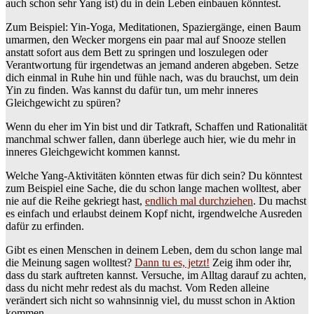
auch schon sehr Yang ist) du in dein Leben einbauen könntest.
Zum Beispiel: Yin-Yoga, Meditationen, Spaziergänge, einen Baum
umarmen, den Wecker morgens ein paar mal auf Snooze stellen
anstatt sofort aus dem Bett zu springen und loszulegen oder
Verantwortung für irgendetwas an jemand anderen abgeben. Setze
dich einmal in Ruhe hin und fühle nach, was du brauchst, um dein
Yin zu finden. Was kannst du dafür tun, um mehr inneres
Gleichgewicht zu spüren?
Wenn du eher im Yin bist und dir Tatkraft, Schaffen und Rationalität
manchmal schwer fallen, dann überlege auch hier, wie du mehr in
inneres Gleichgewicht kommen kannst.
Welche Yang-Aktivitäten könnten etwas für dich sein? Du könntest
zum Beispiel eine Sache, die du schon lange machen wolltest, aber
nie auf die Reihe gekriegt hast,
endlich mal durchziehen
. Du machst
es einfach und erlaubst deinem Kopf nicht, irgendwelche Ausreden
dafür zu erfinden.
Gibt es einen Menschen in deinem Leben, dem du schon lange mal
die Meinung sagen wolltest?
Dann tu es, jetzt!
Zeig ihm oder ihr,
dass du stark auftreten kannst. Versuche, im Alltag darauf zu achten,
dass du nicht mehr redest als du machst. Vom Reden alleine
verändert sich nicht so wahnsinnig viel, du musst schon in Aktion
kommen.