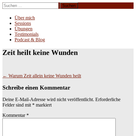
Zum
Suchen
Inhalt
nach:
Erliebe Dich
springen
Über mich
Sessions
Übungen
Testimonials
Podcast & Blog
Zeit heilt keine Wunden
Beitragsnavigation
←
Warum Zeit allein keine Wunden heilt
Schreibe einen Kommentar
Deine E-Mail-Adresse wird nicht veröffentlicht.
Erforderliche
Felder sind mit
*
markiert
Kommentar
*