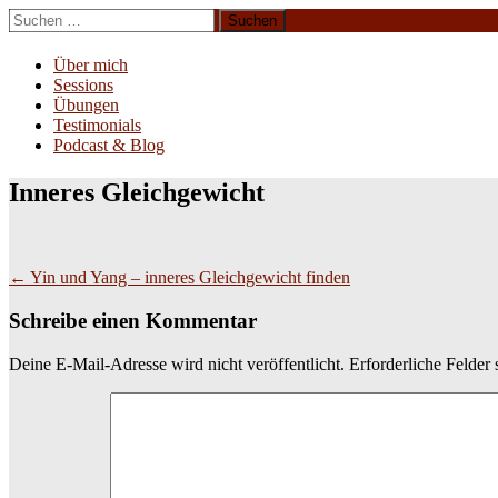
Zum
Suchen
Inhalt
nach:
Erliebe Dich
springen
Über mich
Sessions
Übungen
Testimonials
Podcast & Blog
Inneres Gleichgewicht
Beitragsnavigation
←
Yin und Yang – inneres Gleichgewicht finden
Schreibe einen Kommentar
Deine E-Mail-Adresse wird nicht veröffentlicht.
Erforderliche Felder 