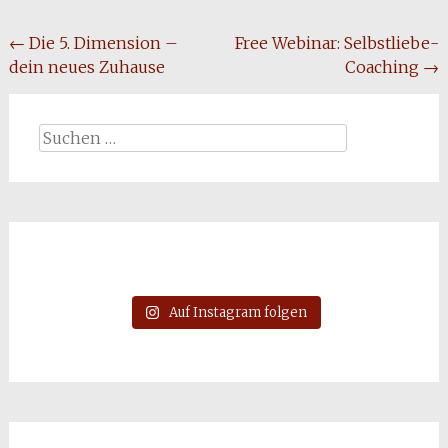
Beitragsnavigation
←
Die 5. Dimension –
Free Webinar: Selbstliebe-
dein neues Zuhause
Coaching
→
Suchen
nach:
Auf Instagram folgen