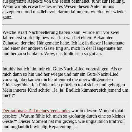
ausgegrenzte Aspekte von uns selbst beinhaltet, führt zur Heilung.
Wenn wir als erwachsenes reifes Wesen diesen Anteil in uns
akzeptieren und uns liebevoll darum kümmern, werden wir wieder
ganz.
Welche Kraft Nachbeelterung haben kann, wurde mir vor zwei
Jahren erst so richtig bewusst: Ich war bei einem Bekannten
Zuhause, der eine Hängematte hatte. Ich lag in dieser Hängematte
und einer der anderen Gäste fing an, mich in der Hängematte hin
und her zu schaukeln. Wow, das fühlte sich so gut an.
Intuitiv bat ich hin, mir ein Gute-Nacht-Lied vorzusingen. Als er
mich dann so hin und her wiegte und mir ein Gute-Nacht-Lied
vorsang, überkamen mich auf einmal die überwältigendsten
Glücksgefühle. Ich fühlte mich plötzlich total sicher und geborgen.
Mein inneres Kind schrie: „Ja, ja! Endlich kümmert sich jemand um
mich!“
Der rationale Teil meines Verstandes
war in diesem Moment total
perplex: „Warum fühle ich mich so großartig durch eine so kleines
Geste?“ Dieser Moment hat mir gezeigt, wie unglaublich kraftvoll
und unglaublich wichtig Reparenting ist.