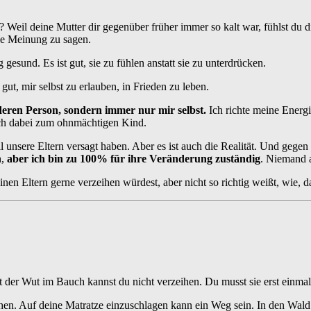
r? Weil deine Mutter dir gegenüber früher immer so kalt war, fühlst du
ne Meinung zu sagen.
g gesund. Es ist gut, sie zu fühlen anstatt sie zu unterdrücken.
gut, mir selbst zu erlauben, in Frieden zu leben.
deren Person, sondern immer nur mir selbst.
Ich richte meine Energ
ich dabei zum ohnmächtigen Kind.
 unsere Eltern versagt haben. Aber es ist auch die Realität. Und gegen 
h,
aber ich bin zu 100% für ihre Veränderung zuständig
. Nieman
nen Eltern gerne verzeihen würdest, aber nicht so richtig weißt, wie, d
it der Wut im Bauch kannst du nicht verzeihen. Du musst sie erst einma
n. Auf deine Matratze einzuschlagen kann ein Weg sein. In den Wald z