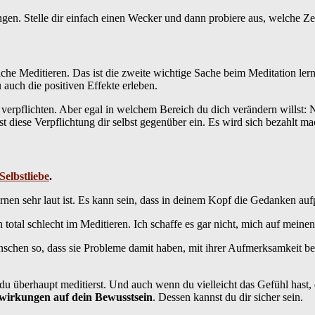
gen. Stelle dir einfach einen Wecker und dann probiere aus, welche Zei
che Meditieren. Das ist die zweite wichtige Sache beim Meditation ler
u auch die positiven Effekte erleben.
erpflichten. Aber egal in welchem Bereich du dich verändern willst: 
diese Verpflichtung dir selbst gegenüber ein. Es wird sich bezahlt mac
Selbstliebe
.
en sehr laut ist. Es kann sein, dass in deinem Kopf die Gedanken au
 total schlecht im Meditieren. Ich schaffe es gar nicht, mich auf mein
schen so, dass sie Probleme damit haben, mit ihrer Aufmerksamkeit be
 du überhaupt meditierst. Und auch wenn du vielleicht das Gefühl hast, d
swirkungen auf dein Bewusstsein
. Dessen kannst du dir sicher sein.