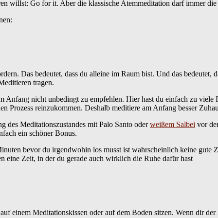
n willst: Go for it. Aber die klassische Atemmeditation darf immer die 
nen:
ern. Das bedeutet, dass du alleine im Raum bist. Und das bedeutet, dass
editieren tragen.
m Anfang nicht unbedingt zu empfehlen. Hier hast du einfach zu viele 
in den Prozess reinzukommen. Deshalb meditiere am Anfang besser Zuhau
ng des Meditationszustandes mit Palo Santo oder
weißem Salbei
vor der
infach ein schöner Bonus.
 Minuten bevor du irgendwohin los musst ist wahrscheinlich keine gute
 eine Zeit, in der du gerade auch wirklich die Ruhe dafür hast
t auf einem Meditationskissen oder auf dem Boden sitzen. Wenn dir der 