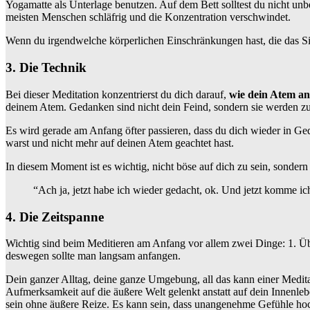
Yogamatte als Unterlage benutzen. Auf dem Bett solltest du nicht unb
meisten Menschen schläfrig und die Konzentration verschwindet.
Wenn du irgendwelche körperlichen Einschränkungen hast, die das Sitz
3. Die Technik
Bei dieser Meditation konzentrierst du dich darauf,
wie dein Atem an
deinem Atem. Gedanken sind nicht dein Feind, sondern sie werden zu ei
Es wird gerade am Anfang öfter passieren, dass du dich wieder in Ged
warst und nicht mehr auf deinen Atem geachtet hast.
In diesem Moment ist es wichtig, nicht böse auf dich zu sein, sonde
“Ach ja, jetzt habe ich wieder gedacht, ok. Und jetzt komme 
4. Die Zeitspanne
Wichtig sind beim Meditieren am Anfang vor allem zwei Dinge: 1. Üb
deswegen sollte man langsam anfangen.
Dein ganzer Alltag, deine ganze Umgebung, all das kann einer Medit
Aufmerksamkeit auf die äußere Welt gelenkt anstatt auf dein Innenleb
sein ohne äußere Reize. Es kann sein, dass unangenehme Gefühle hoc