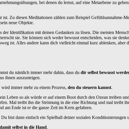
ahrnehmungsübungen, bei denen du lernst, auf eine Metaebene zu gehen 
dir ist. Zu diesen Meditationen zählen zum Beispiel Gefühlsannahme-Me
tsein neue Objekte.
 der Identifikation mit deinen Gedanken zu lösen. Die meisten Mensche
herrscht sie. Sie können sich weder bewusst entscheiden, was sie denk
usweg ist. Alles andere kann dich vielleicht einmal kurz ablenken, a
ommst du nämlich immer mehr dahin, dass du
dir selbst bewusst werde
us ihnen auszusteigen.
t, wird immer mehr zu einem Prozess,
den du steuern kannst
.
 sein Leben so als würde er auf einem Boot durch den Ozean treiben un
orfen. Mal treibt ihn die Strömung in die eine Richtung und mal treibt 
d am Ende ist er die ganze Zeit im Kreis gefahren.
 Du bist dann einfach ein Spielball deiner sozialen Konditionierunge
amit selbst in die Hand
.