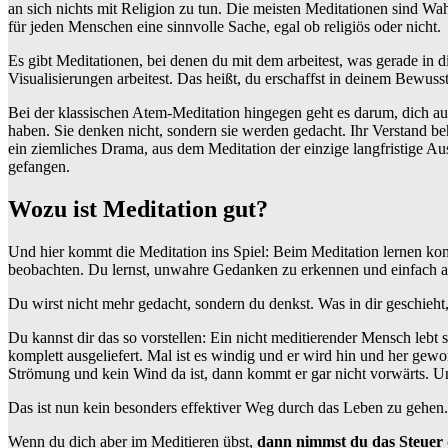
an sich nichts mit Religion zu tun. Die meisten Meditationen sind W
für jeden Menschen eine sinnvolle Sache, egal ob religiös oder nicht.
Es gibt Meditationen, bei denen du mit dem arbeitest, was gerade in 
Visualisierungen arbeitest. Das heißt, du erschaffst in deinem Bewuss
Bei der klassischen Atem-Meditation hingegen geht es darum, dich aus
haben. Sie denken nicht, sondern sie werden gedacht. Ihr Verstand be
ein ziemliches Drama, aus dem Meditation der einzige langfristige A
gefangen.
Wozu ist Meditation gut?
Und hier kommt die Meditation ins Spiel: Beim Meditation lernen k
beobachten. Du lernst, unwahre Gedanken zu erkennen und einfach a
Du wirst nicht mehr gedacht, sondern du denkst. Was in dir geschieh
Du kannst dir das so vorstellen: Ein nicht meditierender Mensch lebt
komplett ausgeliefert. Mal ist es windig und er wird hin und her gew
Strömung und kein Wind da ist, dann kommt er gar nicht vorwärts. Un
Das ist nun kein besonders effektiver Weg durch das Leben zu gehen.
Wenn du dich aber im Meditieren übst,
dann nimmst du das Steuer d