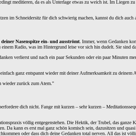
edingt meditieren, da es als Unterlage etwas zu weich ist. Im Liegen zu
en im Schneidersitz für dich schwierig machen, kannst du dich auch auf
 deiner Nasenspitze ein- und ausströmt
. Immer, wenn Gedanken komm
nem Radio, was im Hintergrund leise vor sich hin dudelt. Sie sind da, a
anken verlierst und nach ein paar Sekunden oder ein paar Minuten merk
rn einfach ganz entspannt wieder mit deiner Aufmerksamkeit zu deinem 
ich wieder zurück zum Atem.”
erfordere dich nicht. Fange mit kurzen – sehr kurzen – Meditationss
ationspraxis völlig entgegenstehen. Die Hektik, der Trubel, das ganze
en. Da kann es erst mal ganz schön komisch sein, dazusitzen und quasi n
hkommen oder dass dich deine Gedanken total nerven. All das ist völli