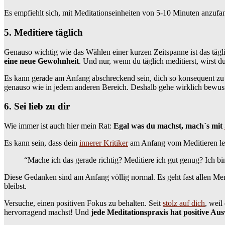
Es empfiehlt sich, mit Meditationseinheiten von 5-10 Minuten anzufan
5. Meditiere täglich
Genauso wichtig wie das Wählen einer kurzen Zeitspanne ist das tägli
eine neue Gewohnheit
. Und nur, wenn du täglich meditierst, wirst d
Es kann gerade am Anfang abschreckend sein, dich so konsequent zu v
genauso wie in jedem anderen Bereich. Deshalb gehe wirklich bewusst 
6. Sei lieb zu dir
Wie immer ist auch hier mein Rat:
Egal was du machst, mach´s mit
Es kann sein, dass dein
innerer Kritiker
am Anfang vom Meditieren lern
“Mache ich das gerade richtig? Meditiere ich gut genug? Ich bin
Diese Gedanken sind am Anfang völlig normal. Es geht fast allen Men
bleibst.
Versuche, einen positiven Fokus zu behalten. Seit
stolz auf dich
, weil
hervorragend machst! Und
jede Meditationspraxis hat positive Au