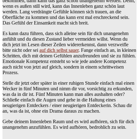
bekommen, dann kann das ganz schön unangenehm werden. Denn,
wenn es außen still wird, kann das Innenleben ganz schön laut
werden. Lang verdrängte Gefühle können sich trauen, an die
Oberfläche zu kommen und das kann erst mal erschreckend sein.
Das Gefühl der Einsamkeit macht sich breit.
Es kann dazu führen, dass sich alleine sein für dich unangenehm
anfühlt und du diesen Zustand lieber vermeiden willst. Wenn du
dich jetzt im Lesen dieser Zeilen widererkennst, dann verzweifle
bitte nicht oder sei
auf dich selbst sauer
. Fange einfach an, in kleinen
Schritten, dich mit deinen Gefühlen anzufreunden und sie zu fühlen.
Emotionale Kompetenz entsteht so wie jede andere Kompetenz
auch nicht von jetzt auf gleich, sondern in einem schrittweisen
Prozess.
Stelle dir jetzt oder später in einer ruhigen Stunde einfach mal einen
Wecker in fünf Minuten und nimm dir vor, vorsichtig zu erkunden,
was da in dir ist. Fünf Minuten kann man alles aushalten oder?
Schließe einfach die Augen und gehe in die Haltung eines
neugierigen Entdeckers / einer neugierigen Entdeckerin. Schau dir
an, was da ist, ohne ein Drama daraus zu machen.
Gebe deinem Innenleben Raum und es wird aufhören, sich für dich
unangenehm anzufühlen. Es wird aufhören, bedrohlich zu sein.