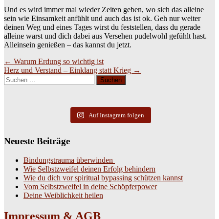
Und es wird immer mal wieder Zeiten geben, wo sich das alleine
sein wie Einsamkeit anfühlt und auch das ist ok. Geh nur weiter
deinen Weg und eines Tages wirst du feststellen, dass du gerade
alleine warst und dich dabei aus Versehen pudelwohl gefühlt hast.
Alleinsein genießen – das kannst du jetzt.
Beitragsnavigation
←
Warum Erdung so wichtig ist
Herz und Verstand – Einklang statt Krieg
→
Suchen
nach:
Auf Instagram folgen
Neueste Beiträge
Bindungstrauma überwinden
Wie Selbstzweifel deinen Erfolg behindern
Wie du dich vor spiritual bypassing schützen kannst
Vom Selbstzweifel in deine Schöpferpower
Deine Weiblichkeit heilen
Impressum & AGB