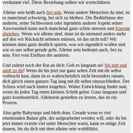
verdammt viel. Diese Beziehung sollten wir wertschätzen.
Alleine sein heißt auch
frei sein
. Wenn andere Menschen da sind, ist
es manchmal schwierig, bei sich zu bleiben. Die Bedürfnisse des
anderen, seine Sichtweisen oder irgendein anderer Aspekt seiner
Anwesenheit kann auch manchmal ganz schön stressen und
Energie
abziehen
. Wenn wir alleine sind, dann ist da niemand anders mehr
auf den wir Rücksicht nehmen müssen, ist das nicht toll? Wir
können dann ganz deutlich spüren, was wir eigentlich wollen und
wie es uns selbst gerade geht. Alleine sein bedeutet auch, frei zu
sein. Frei vom Einfluss der anderen.
Und zuletzt noch der Rat an dich: Geh es langsam an!
Sei nett und
sanft zu dir
! Wenn du bis jetzt nur ganz selten Zeit mit dir selbst
verbracht hast, dann ist es wahrscheinlich nicht besonders ratsam,
dich gleich einen ganzen Tag lang mit dir selbst einzuschließen. Der
Schuss wird nach hinten losgehen. Wahre Entwicklung findet statt,
wenn du jeden Tag einen kleinen Schritt gehst. Ganz langsam und
ganz kontinuierlich. Alleinsein genießen zu lernen, das ist ein
Prozess.
Also gehe Babysteps und bleib dran. Gerade wenn es viel
emotionalen Balast gibt, der aufgearbeitet werden will, oder du bis
jetzt immer extrem viel unter Menschen warst, kann es einige Zeit
dauern, bis du dich mit dem alleine sein wohlfühlst.