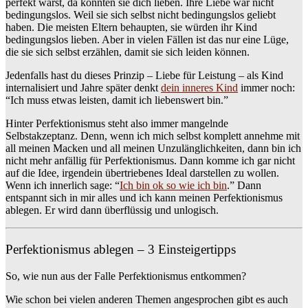
perfekt warst, da konnten sie dich lieben. Ihre Liebe war nicht
bedingungslos. Weil sie sich selbst nicht bedingungslos geliebt
haben. Die meisten Eltern behaupten, sie würden ihr Kind
bedingungslos lieben. Aber in vielen Fällen ist das nur eine Lüge,
die sie sich selbst erzählen, damit sie sich leiden können.
Jedenfalls hast du dieses Prinzip – Liebe für Leistung – als Kind
internalisiert und Jahre später denkt
dein inneres Kind
immer noch:
“Ich muss etwas leisten, damit ich liebenswert bin.”
Hinter Perfektionismus steht also immer mangelnde
Selbstakzeptanz. Denn, wenn ich mich selbst komplett annehme mit
all meinen Macken und all meinen Unzulänglichkeiten, dann bin ich
nicht mehr anfällig für Perfektionismus. Dann komme ich gar nicht
auf die Idee, irgendein übertriebenes Ideal darstellen zu wollen.
Wenn ich innerlich sage: “
Ich bin ok so wie ich bin
.” Dann
entspannt sich in mir alles und ich kann meinen Perfektionismus
ablegen. Er wird dann überflüssig und unlogisch.
Perfektionismus ablegen – 3 Einsteigertipps
So, wie nun aus der Falle Perfektionismus entkommen?
Wie schon bei vielen anderen Themen angesprochen gibt es auch