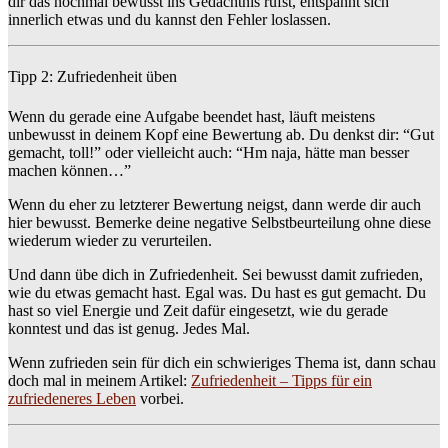
dir das nochmal bewusst ins Gedächtnis rufst, entspannt sich
innerlich etwas und du kannst den Fehler loslassen.
Tipp 2: Zufriedenheit üben
Wenn du gerade eine Aufgabe beendet hast, läuft meistens
unbewusst in deinem Kopf eine Bewertung ab. Du denkst dir: “Gut
gemacht, toll!” oder vielleicht auch: “Hm naja, hätte man besser
machen können…”
Wenn du eher zu letzterer Bewertung neigst, dann werde dir auch
hier bewusst. Bemerke deine negative Selbstbeurteilung ohne diese
wiederum wieder zu verurteilen.
Und dann übe dich in Zufriedenheit. Sei bewusst damit zufrieden,
wie du etwas gemacht hast. Egal was. Du hast es gut gemacht. Du
hast so viel Energie und Zeit dafür eingesetzt, wie du gerade
konntest und das ist genug. Jedes Mal.
Wenn zufrieden sein für dich ein schwieriges Thema ist, dann schau
doch mal in meinem Artikel:
Zufriedenheit – Tipps für ein
zufriedeneres Leben
vorbei.