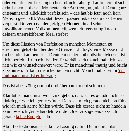
oder von deinen Leistungen beeindruckt, aber gut anfühlen tut sich
dein Leben in diesen Momenten der Anstrengung nicht. Denn ganz
entspannt und glücklich perfekt sein – das hat bis jetzt noch kein
Mensch geschafft. Was stattdessen passiert ist, dass du das Leben
verpasst. Du verpasst den jetzigen Moment in all seiner
unvollkommenen Vollkommenheit, wenn du verkrampft nach
deinem unerreichbaren Ideal strebst.
Um diese Illusion von Perfektion in manchen Momenten zu
erreichen, gehst du über deine Grenzen, du trägst eine Maske und
du bist nicht authentisch. Denn ein echter authentischer Mensch ist
nicht perfekt. Er macht Fehler. Er verhält sich manchmal nicht so
nett wie es wünschenswert wäre. Er ist manchmal traurig und bricht
zusammen. Er kann manche Sachen nicht. Manchmal ist er im
Yin
und manchmal ist er im Yang
.
Das ist alles völlig normal und überhaupt nicht schlimm.
Klar tut es manchmal weh, zuzugeben, dass ich es gerade nicht so
hinkriege, wie ich gerne würde. Dass ich mich gerade nicht so fühle,
wie ich mich gerne fühlen würde. Dass ich gerade nicht so handeln
kann, wie ich gerne handeln würde. Oder zuzugeben, dass ich
gerade
keine Energie
habe.
Aber Perfektionismus ist keine Lösung dafür. Denn durch das