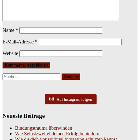
Name
*
E-Mail-Adresse
*
Website
Suchen
nach:
Auf Instagram folgen
Neueste Beiträge
Bindungstrauma überwinden
Wie Selbstzweifel deinen Erfolg behindern
Wie du dich vor spiritual bypassing schützen kannst