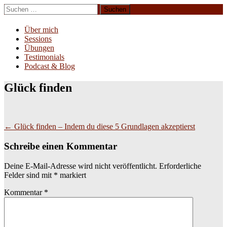
Zum
Suchen
Inhalt
nach:
Erliebe Dich
springen
Über mich
Sessions
Übungen
Testimonials
Podcast & Blog
Glück finden
Beitragsnavigation
←
Glück finden – Indem du diese 5 Grundlagen akzeptierst
Schreibe einen Kommentar
Deine E-Mail-Adresse wird nicht veröffentlicht.
Erforderliche
Felder sind mit
*
markiert
Kommentar
*